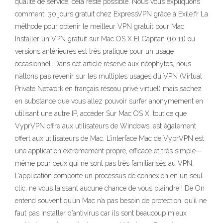
qualité de service, cela reste possible. Nous vous expliquons
comment. 30 jours gratuit chez ExpressVPN grâce à Exile.fr La
méthode pour obtenir le meilleur VPN gratuit pour Mac
Installer un VPN gratuit sur Mac OS X El Capitan (10.11) ou
versions antérieures est très pratique pour un usage
occasionnel. Dans cet article réservé aux néophytes, nous
n’allons pas revenir sur les multiples usages du VPN (Virtual
Private Network en français réseau privé virtuel) mais sachez
en substance que vous allez pouvoir surfer anonymement en
utilisant une autre IP, accéder Sur Mac OS X, tout ce que
VyprVPN offre aux utilisateurs de Windows, est également
offert aux utilisateurs de Mac. L’interface Mac de VyprVPN est
une application extrêmement propre, efficace et très simple—
même pour ceux qui ne sont pas très familiarisés au VPN.
L’application comporte un processus de connexion en un seul
clic, ne vous laissant aucune chance de vous plaindre ! De On
entend souvent qu’un Mac n’a pas besoin de protection, qu’il ne
faut pas installer d’antivirus car ils sont beaucoup mieux