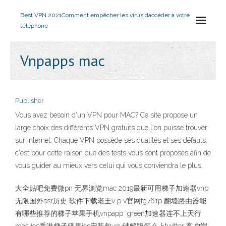
Best VPN 2021
Comment empêcher les virus daccéder à votre
téléphone
Vnpapps mac
Publisher
Vous avez besoin d'un VPN pour MAC? Ce site propose un
large choix des différents VPN gratuits que l'on puisse trouver
sur internet. Chaque VPN possède ses qualités et ses défauts,
c'est pour cette raison que des tests vous sont proposés afin de
vous guider au mieux vers celui qui vous conviendra le plus.
大全贴吧免费微pn 无界浏览mac 2019最新可用梯子加速器vnp
无限国外ssr历史 软件下载老王v p v官网fg761p 翻墙路由器能
有哪些推荐的梯子苹果手机vnpapp green加速器连不上天行